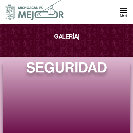
Autogobierno
Menú
Michoacán
GALERÍA
|
SEGURIDAD