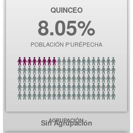
QUINCEO
8.05
%
POBLACIÓN P'URÉPECHA
AGRUPACIÓN:
Sin Agrupación