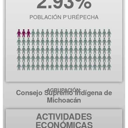
2.93
%
POBLACIÓN P'URÉPECHA
AGRUPACIÓN:
Consejo Supremo Indígena de
Michoacán
ACTIVIDADES
ECONÓMICAS